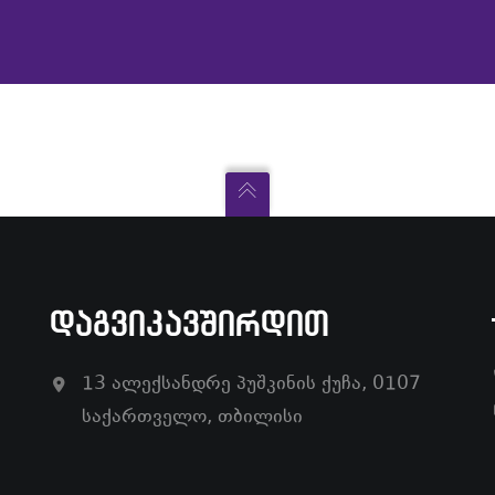
ᲓᲐᲒᲕᲘᲙᲐᲕᲨᲘᲠᲓᲘᲗ
13 ალექსანდრე პუშკინის ქუჩა, 0107
საქართველო, თბილისი