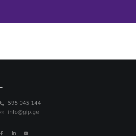
-
595 045 144
info@gip.ge