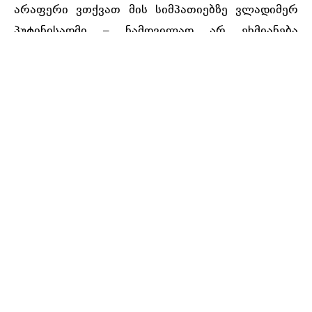
არაფერი ვთქვათ მის სიმპათიებზე ვლადიმერ
პუტინისადმი – ნამდვილად არ ეხმიანება
თბილისის ინტერესებს. ისევე როგორც ბალტიის
სახელმწიფოები, საქართველო ყოველთვის იყო
უთანასწორო ბრძოლაში დაეცვა საკუთარი
საზღვრები რუსული აგრესიისგან. აქედან
გამომდინარე, საეჭვოა, გარისკავს თუ არა
ამერიკა მსგავს სიტუაციაში ჩარევას.
ოპ-ედ
-ის მიხედვით, ალექსანდრა ჰოლმა,
ბრიტანეთის ყოფილი ელჩი საქართველოში,
განცხადა, რომ მთავარ საკითხს მხოლოდ
საქართველოს მარტო დარჩენა არ
წარმოადგენს: „ნებისმიერი ცვლილება აშშ-ს
პოლიტიკაში საქართველოს მიმართ ნაკლებად