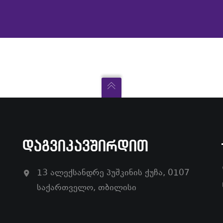
ᲓᲐᲒᲕᲘᲙᲐᲕᲨᲘᲠᲓᲘᲗ
13 ალექსანდრე პუშკინის ქუჩა, 0107
საქართველო, თბილისი