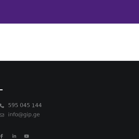
-
595 045 144
info@gip.ge