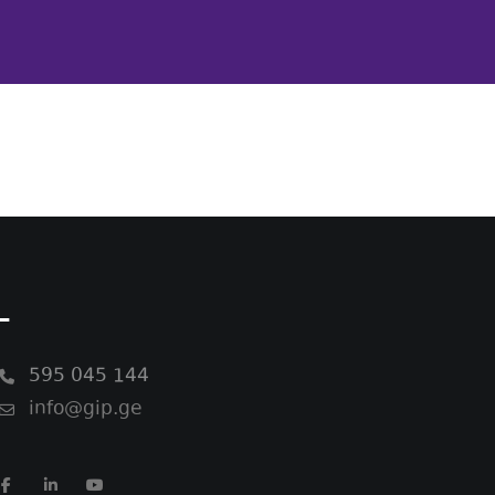
-
595 045 144
info@gip.ge