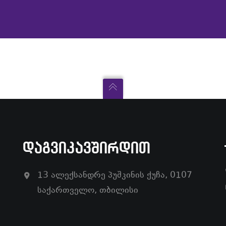
ᲓᲐᲒᲕᲘᲙᲐᲕᲨᲘᲠᲓᲘᲗ
13 ალექსანდრე პუშკინის ქუჩა, 0107
საქართველო, თბილისი