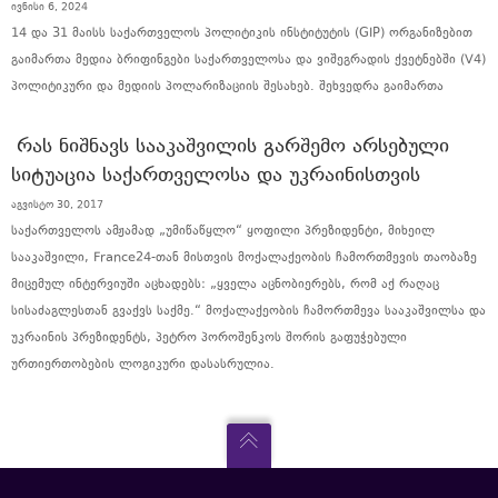
ივნისი 6, 2024
14 და 31 მაისს საქართველოს პოლიტიკის ინსტიტუტის (GIP) ორგანიზებით
გაიმართა მედია ბრიფინგები საქართველოსა და ვიშეგრადის ქვეტნებში (V4)
პოლიტიკური და მედიის პოლარიზაციის შესახებ. შეხვედრა გაიმართა
ᲠᲐᲡ ᲜᲘᲨᲜᲐᲕᲡ ᲡᲐᲐᲙᲐᲨᲕᲘᲚᲘᲡ ᲒᲐᲠᲨᲔᲛᲝ ᲐᲠᲡᲔᲑᲣᲚᲘ
ᲡᲘᲢᲣᲐᲪᲘᲐ ᲡᲐᲥᲐᲠᲗᲕᲔᲚᲝᲡᲐ ᲓᲐ ᲣᲙᲠᲐᲘᲜᲘᲡᲗᲕᲘᲡ
აგვისტო 30, 2017
საქართველოს ამჟამად „უმიწაწყლო“ ყოფილი პრეზიდენტი, მიხეილ
სააკაშვილი, France24-თან მისთვის მოქალაქეობის ჩამორთმევის თაობაზე
მიცემულ ინტერვიუში აცხადებს: „ყველა აცნობიერებს, რომ აქ რაღაც
სისაძაგლესთან გვაქვს საქმე.“ მოქალაქეობის ჩამორთმევა სააკაშვილსა და
უკრაინის პრეზიდენტს, პეტრო პოროშენკოს შორის გაფუჭებული
ურთიერთობების ლოგიკური დასასრულია.