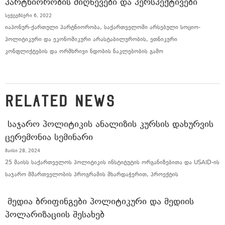
ᲞᲐᲠᲢᲜᲘᲝᲠᲝᲑᲘᲡ ᲛᲘᲦᲬᲔᲕᲔᲑᲘ ᲓᲐ ᲞᲔᲠᲡᲞᲔᲥᲢᲘᲕᲔᲑᲘ
სექტემბერი 6, 2022
იაპონურ-ქართული პარტნიორობა, საქართველოში არსებული სოციო-
პოლიტიკური და ეკონომიკური არასტაბილურობის, ეთნიკური
კონფლიქტების და ორმხრივი ნდობის ნაკლებობის გამო
RELATED NEWS
ᲡᲐᲯᲐᲠᲝ ᲞᲝᲚᲘᲢᲘᲙᲘᲡ ᲐᲜᲐᲚᲘᲖᲘᲡ ᲙᲣᲠᲡᲘᲡ ᲓᲐᲮᲣᲠᲕᲘᲡ
ᲪᲔᲠᲔᲛᲝᲜᲘᲐ ᲡᲔᲛᲘᲜᲐᲠᲘ
მაისი 28, 2024
25 მაისს საქართველოს პოლიტიკის ინსტიტუტის ორგანიზებითა და USAID-ის
საჯარო მმართველობის პროგრამის მხარდაჭერით, პროექტის
ᲛᲔᲓᲘᲐ ᲑᲠᲘᲤᲘᲜᲒᲔᲑᲘ ᲞᲝᲚᲘᲢᲘᲙᲣᲠᲘ ᲓᲐ ᲛᲔᲓᲘᲘᲡ
ᲞᲝᲚᲐᲠᲘᲖᲐᲪᲘᲘᲡ ᲨᲔᲡᲐᲮᲔᲑ