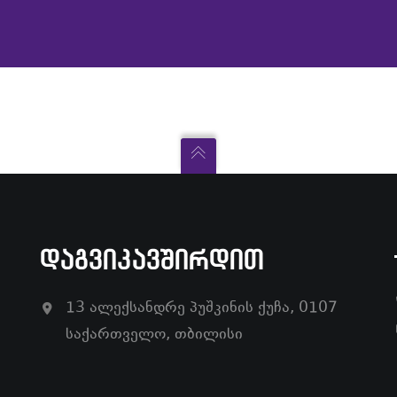
ᲓᲐᲒᲕᲘᲙᲐᲕᲨᲘᲠᲓᲘᲗ
13 ალექსანდრე პუშკინის ქუჩა, 0107
საქართველო, თბილისი