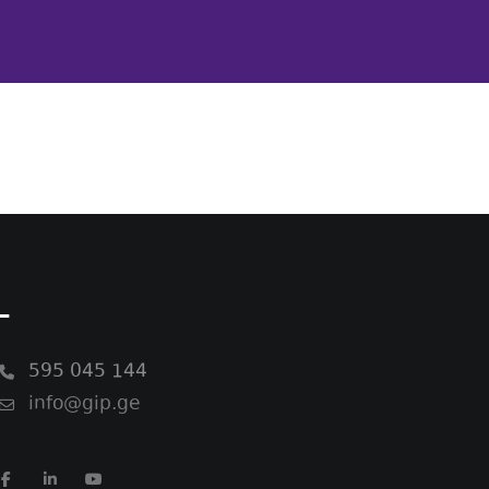
-
595 045 144
info@gip.ge