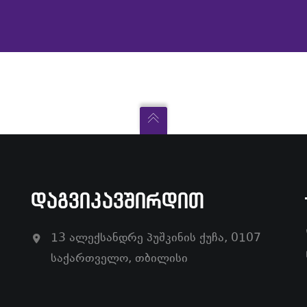
ᲓᲐᲒᲕᲘᲙᲐᲕᲨᲘᲠᲓᲘᲗ
13 ალექსანდრე პუშკინის ქუჩა, 0107
საქართველო, თბილისი