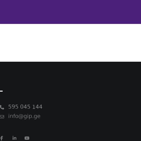
-
595 045 144
info@gip.ge