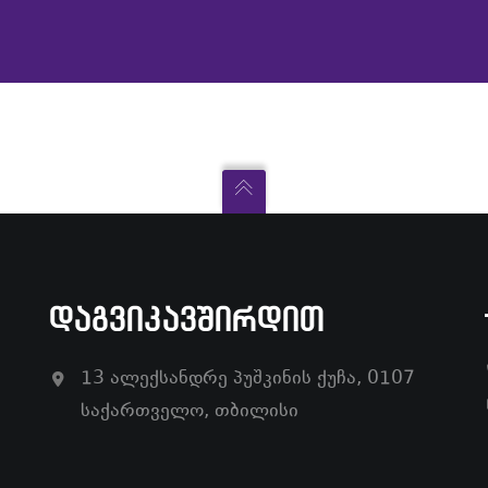
ᲓᲐᲒᲕᲘᲙᲐᲕᲨᲘᲠᲓᲘᲗ
13 ალექსანდრე პუშკინის ქუჩა, 0107
საქართველო, თბილისი