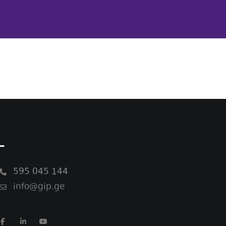
-
595 045 144
info@gip.ge