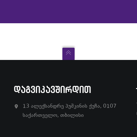
ᲓᲐᲒᲕᲘᲙᲐᲕᲨᲘᲠᲓᲘᲗ
13 ალექსანდრე პუშკინის ქუჩა, 0107
საქართველო, თბილისი