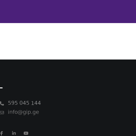
-
595 045 144
info@gip.ge