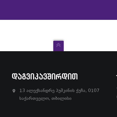
ᲓᲐᲒᲕᲘᲙᲐᲕᲨᲘᲠᲓᲘᲗ
13 ალექსანდრე პუშკინის ქუჩა, 0107
საქართველო, თბილისი