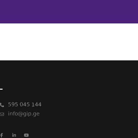
-
595 045 144
info@gip.ge