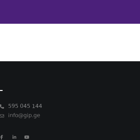
-
595 045 144
info@gip.ge