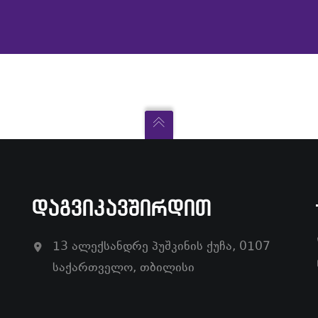
ᲓᲐᲒᲕᲘᲙᲐᲕᲨᲘᲠᲓᲘᲗ
13 ალექსანდრე პუშკინის ქუჩა, 0107
საქართველო, თბილისი