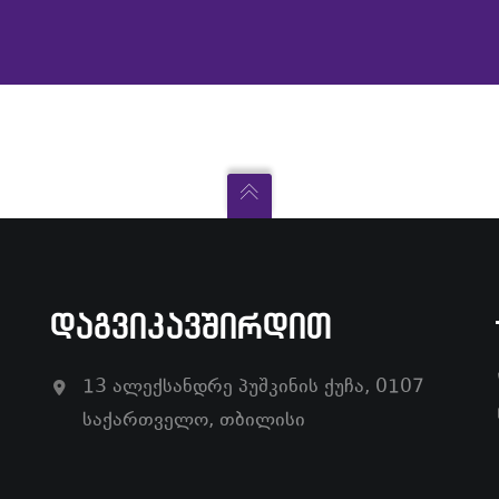
ᲓᲐᲒᲕᲘᲙᲐᲕᲨᲘᲠᲓᲘᲗ
13 ალექსანდრე პუშკინის ქუჩა, 0107
საქართველო, თბილისი