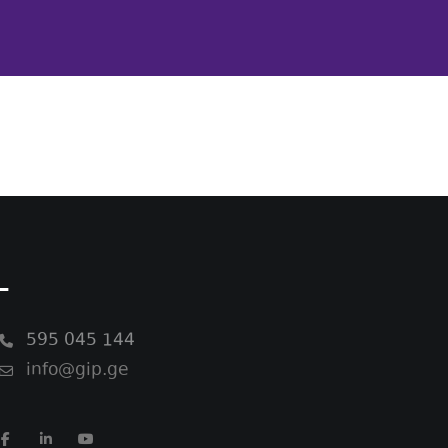
-
595 045 144
info@gip.ge