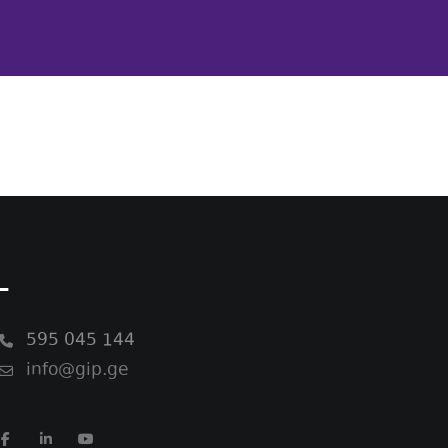
-
595 045 144
info@gip.ge