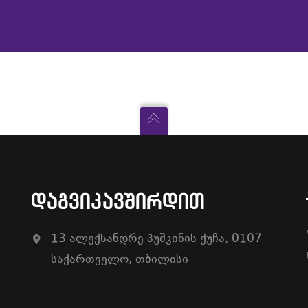
ᲓᲐᲒᲕᲘᲙᲐᲕᲨᲘᲠᲓᲘᲗ
13 ალექსანდრე პუშკინის ქუჩა, 0107
საქართველო, თბილისი