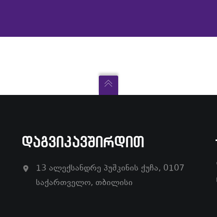
ᲓᲐᲒᲕᲘᲙᲐᲕᲨᲘᲠᲓᲘᲗ
13 ალექსანდრე პუშკინის ქუჩა, 0107
საქართველო, თბილისი