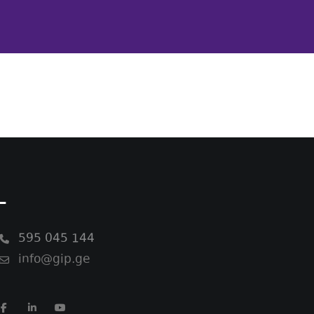
-
595 045 144
info@gip.ge