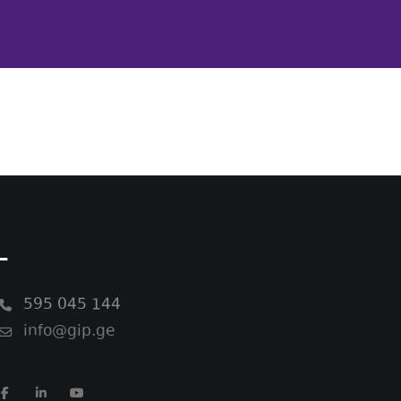
-
595 045 144
info@gip.ge