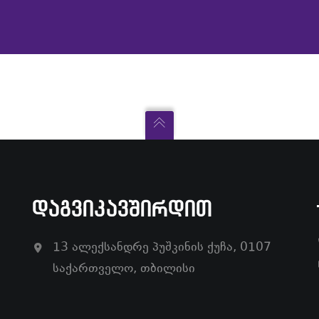
ᲓᲐᲒᲕᲘᲙᲐᲕᲨᲘᲠᲓᲘᲗ
13 ალექსანდრე პუშკინის ქუჩა, 0107
საქართველო, თბილისი