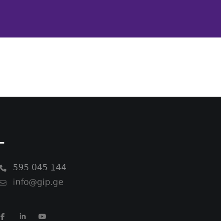
-
595 045 144
info@gip.ge