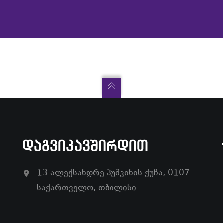
ᲓᲐᲒᲕᲘᲙᲐᲕᲨᲘᲠᲓᲘᲗ
13 ალექსანდრე პუშკინის ქუჩა, 0107
საქართველო, თბილისი