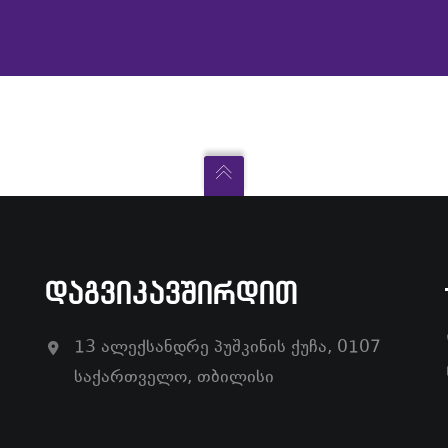
ᲓᲐᲒᲕᲘᲙᲐᲕᲨᲘᲠᲓᲘᲗ
13 ალექსანდრე პუშკინის ქუჩა, 0107
საქართველო, თბილისი