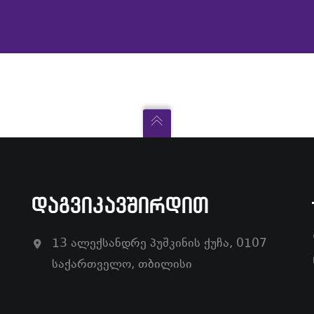
ᲓᲐᲒᲕᲘᲙᲐᲕᲨᲘᲠᲓᲘᲗ
13 ალექსანდრე პუშკინის ქუჩა, 0107
საქართველო, თბილისი