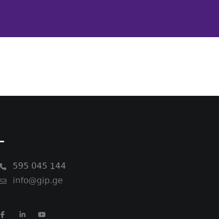
-
595 045 144
info@gip.ge