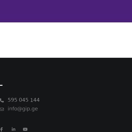
-
595 045 144
info@gip.ge