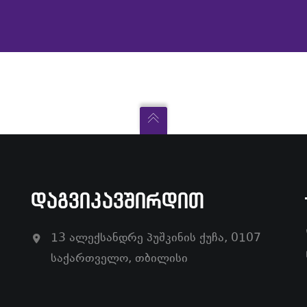
ᲓᲐᲒᲕᲘᲙᲐᲕᲨᲘᲠᲓᲘᲗ
13 ალექსანდრე პუშკინის ქუჩა, 0107
საქართველო, თბილისი