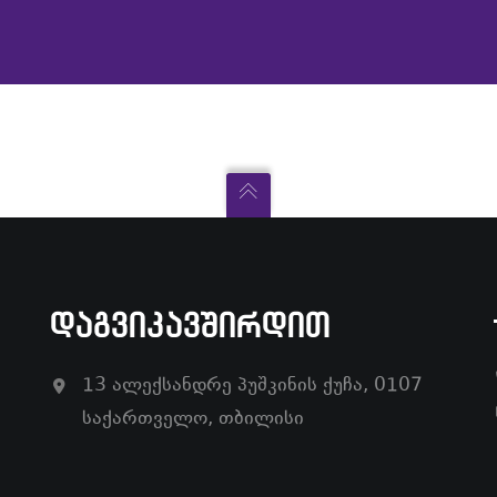
ᲓᲐᲒᲕᲘᲙᲐᲕᲨᲘᲠᲓᲘᲗ
13 ალექსანდრე პუშკინის ქუჩა, 0107
საქართველო, თბილისი