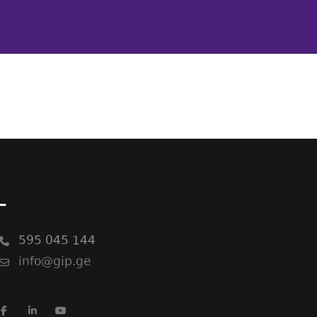
-
595 045 144
info@gip.ge