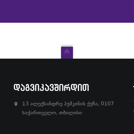
ᲓᲐᲒᲕᲘᲙᲐᲕᲨᲘᲠᲓᲘᲗ
13 ალექსანდრე პუშკინის ქუჩა, 0107
საქართველო, თბილისი