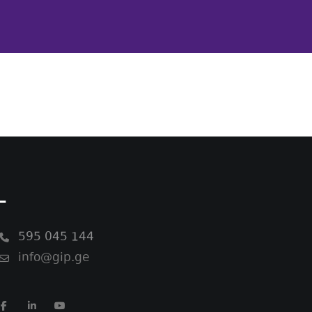
-
595 045 144
info@gip.ge