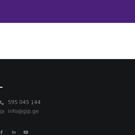
-
595 045 144
info@gip.ge