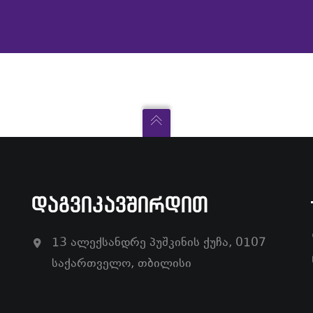
ᲓᲐᲒᲕᲘᲙᲐᲕᲨᲘᲠᲓᲘᲗ
13 ალექსანდრე პუშკინის ქუჩა, 0107
საქართველო, თბილისი