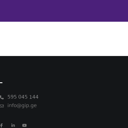
-
595 045 144
info@gip.ge