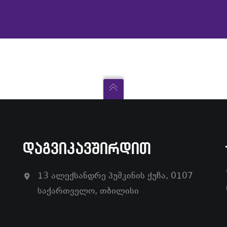
ᲓᲐᲒᲕᲘᲙᲐᲕᲨᲘᲠᲓᲘᲗ
13 ალექსანდრე პუშკინის ქუჩა, 0107
საქართველო, თბილისი