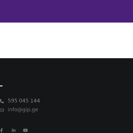
-
595 045 144
info@gip.ge