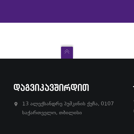
ᲓᲐᲒᲕᲘᲙᲐᲕᲨᲘᲠᲓᲘᲗ
13 ალექსანდრე პუშკინის ქუჩა, 0107
საქართველო, თბილისი