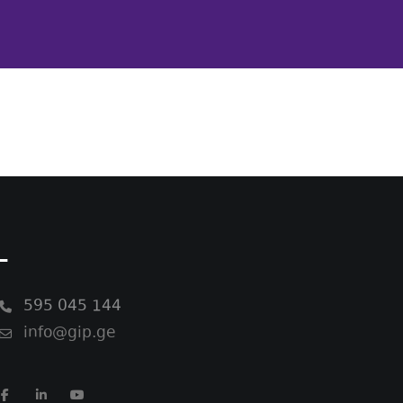
-
595 045 144
info@gip.ge