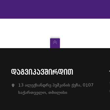
ᲓᲐᲒᲕᲘᲙᲐᲕᲨᲘᲠᲓᲘᲗ
13 ალექსანდრე პუშკინის ქუჩა, 0107
საქართველო, თბილისი