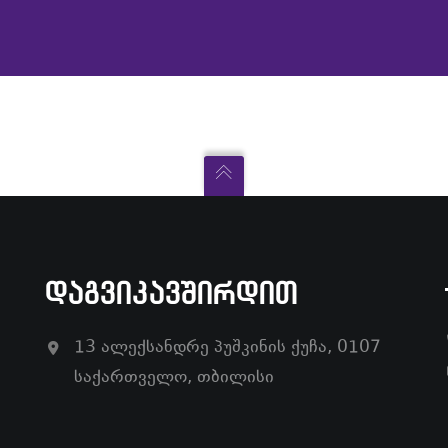
ᲓᲐᲒᲕᲘᲙᲐᲕᲨᲘᲠᲓᲘᲗ
13 ალექსანდრე პუშკინის ქუჩა, 0107
საქართველო, თბილისი