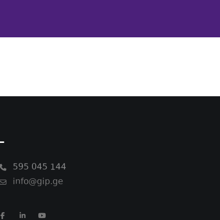
-
595 045 144
info@gip.ge