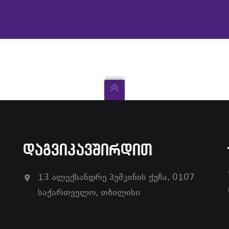
ᲓᲐᲒᲕᲘᲙᲐᲕᲨᲘᲠᲓᲘᲗ
13 ალექსანდრე პუშკინის ქუჩა, 0107
საქართველო, თბილისი