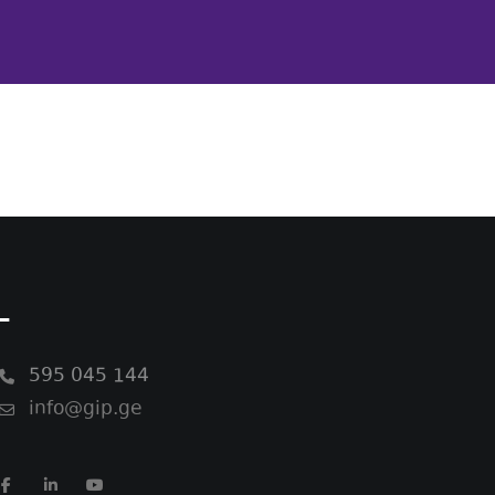
-
595 045 144
info@gip.ge