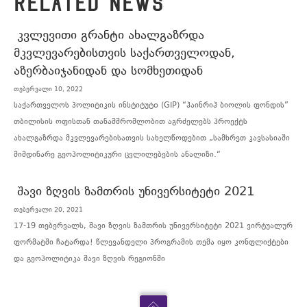
RELATED NEWS
ᲙᲕᲚᲔᲕᲘᲗᲘ ᲒᲠᲐᲜᲢᲘ ᲐᲮᲐᲚᲒᲐᲖᲠᲓᲐ
ᲛᲙᲕᲚᲔᲕᲐᲠᲔᲑᲘᲡᲗᲕᲘᲡ ᲡᲐᲥᲐᲠᲗᲕᲔᲚᲝᲓᲐᲜ,
ᲐᲖᲔᲠᲑᲐᲘᲯᲐᲜᲘᲓᲐᲜ ᲓᲐ ᲡᲝᲛᲮᲔᲗᲘᲓᲐᲜ
თებერვალი 10, 2022
საქართველოს პოლიტიკის ინსტიტუტo (GIP) “ჰაინრიჰ ბიოლის ფონდის”
თბილისის ოფისთან თანამშრომლობით აგრძელებს პროექტს
ახალგაზრდა მკვლევარებისათვის სახელწოდებით „სამხრეთ კავსასიაში
მიმდინარე გეოპოლიტიკური ცვლილებების ანალიზი.“
ᲨᲐᲕᲘ ᲖᲦᲕᲘᲡ ᲖᲐᲛᲗᲠᲘᲡ ᲣᲜᲘᲕᲔᲠᲡᲘᲢᲔᲢᲘ 2021
თებერვალი 20, 2021
17-19 თებერვალს, შავი ზღვის ზამთრის უნივერსიტეტი 2021 ვირტუალურ
ფორმატში ჩატარდა! წლევანდელი პროგრამის თემა იყო კონფლიქტები
და გეოპოლიტიკა შავი ზღვის რეგიონში