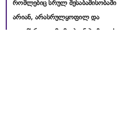
რომლებიც სრულ შესაბამისობაში
არიან, არასრულყოფილ და
ცალმხრივად მომგებიან პოზიციას
წევრობის მსურველისგან ვერ
მივიღებთ”
დოქტ.
ბიძინა ლებანიძე
(უფროსი მკვლევარი,
საქართველოს პოლიტიკის ინსტიტუტი)
დაეთანხმა ევროპარლამენტარ აუშტრევიჩიუსს
და მიმდინარე კრიზისზე შიდა პერსპექტივა
წარმოადგინა. მან აღნიშნა, რომ საქართველოს
მთავრობისთვის მოკლევადიანი მიზნები უფრო