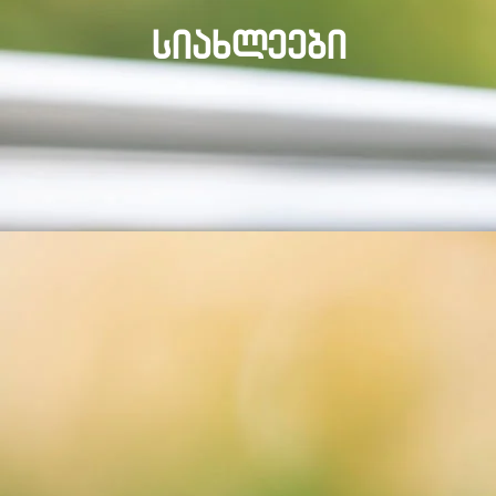
ᲡᲘᲐᲮᲚᲔᲔᲑᲘ