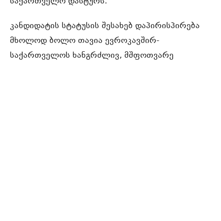
საქართველო დასტურს.
კანდიდატის სტატუსის შესახებ დაპირისპირება
მხოლოდ ბოლო თავია ევროკავშირ-
საქართველოს ხანგრძლივ, მშფოთვარე
ურთიერთობებში
. ახლა ბრიუსელი რთული
არჩევანის წინაშე დგას, სურს თუ არა მას
განაგრძოს საქართველოს დემოკრატიისა და
ევროპული მისწრაფებების მხარდაჭერა, ქვეყნის
მზარდი
არალიბერალური
მთავრობის
მიუხედავად.
ეს ღონისძიება არის პროექტ Europe’s
East-ის
ნაწილი, რომელსაც
ახორციელებს
Carnegie
Europe და ეხება ევროპის პოლიტიკას
აღმოსავლეთ ევროპასა და რუსეთთან