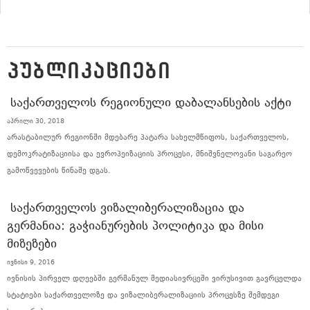
ᲞᲣᲑᲚᲘᲙᲐᲪᲘᲔᲑᲘ
ᲡᲐᲥᲐᲠᲗᲕᲔᲚᲝᲡ ᲠᲔᲒᲘᲝᲜᲣᲚᲘ ᲓᲐᲑᲐᲚᲐᲜᲡᲔᲑᲘᲡ ᲐᲥᲢᲘ
აპრილი 30, 2018
არასტაბილურ რეგიონში მდებარე პატარა სახელმწიფოს, საქართველოს,
დემოკრატიზაციისა და ევროპეიზაციის პროცესი, მნიშვნელოვანი საგარეო
გამოწვევების წინაშე დგას.
ᲡᲐᲥᲐᲠᲗᲕᲔᲚᲝᲡ ᲕᲘᲖᲐᲚᲘᲑᲔᲠᲐᲚᲘᲖᲐᲪᲘᲐ ᲓᲐ
ᲒᲔᲠᲛᲐᲜᲘᲐ: ᲒᲐᲭᲘᲐᲜᲣᲠᲔᲑᲘᲡ ᲞᲝᲚᲘᲢᲘᲙᲐ ᲓᲐ ᲛᲘᲡᲘ
ᲛᲘᲖᲔᲖᲔᲑᲘ
ივნისი 9, 2016
ივნისის პირველ დღეებში გერმანულ მედიასივრცეში ვირუსივით გავრცელდა
სტატიები საქართველოზე და ვიზალიბერალიზაციის პროცესზე შემდეგი