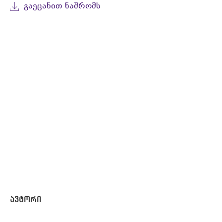
ᲒᲐᲔᲪᲐᲜᲘᲗ ᲜᲐᲨᲠᲝᲛᲡ