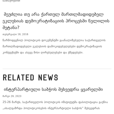
სათაურებით
ᲨᲔᲣᲫᲚᲘᲐ ᲗᲣ ᲐᲠᲐ ᲥᲐᲠᲗᲣᲚ ᲛᲐᲠᲗᲚᲛᲐᲓᲘᲓᲔᲑᲔᲚ
ᲔᲙᲚᲔᲡᲘᲐᲡ ᲓᲔᲛᲝᲙᲠᲐᲢᲘᲖᲐᲪᲘᲘᲡ ᲞᲠᲝᲪᲔᲡᲨᲘ ᲬᲕᲚᲘᲚᲘᲡ
ᲨᲔᲢᲐᲜᲐ?
თებერვალი 16, 2016
წარმოდგენილ პოლიტიკის დოკუმენტში გაანალიზებულია საქართველოს
მართლმადიდებელი ეკლესიის დამოკიდებულებები დემოკრატიზაციის
კონტექსტში და ასევე მისი ღირებულებები და ქმედებები.
RELATED NEWS
ᲘᲜᲢᲔᲠᲞᲐᲠᲢᲘᲣᲚᲘ ᲡᲐᲑᲭᲝᲡ ᲨᲔᲮᲕᲔᲓᲠᲐ ᲧᲕᲐᲠᲔᲚᲨᲘ
მარტი 29, 2023
25-26 მარტს, საქართველოს პოლიტიკის ინსტიტუტმა ფასილიტაცია გაუწია
„ახალგაზრდა პოლიტიკოსების ინტერპარტიული საბჭოს“ შეხვედრას