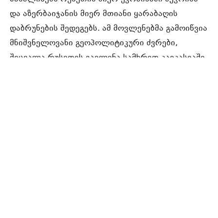
და აზერბაიჯანის მიერ მთიანი ყარაბაღის
დაბრუნების შედეგებს. ამ მოვლენებმა გამოიწვია
მნიშვნელოვანი გეოპოლიტიკური ძვრები,
შეცვალა რუსეთის გავლენა სამხრეთ კავკასიაში,
რეგიონში, რომელსაც მოსკოვი ტრადიციულად
თავის „გავლენის სფეროდ“ მიიჩნევს. ანგარიში
განიხილავს აღნიშნული მოვლენების გავლენას
რუსეთის გეოპოლიტიკურ პოზიციაზე
საქართველოში, სომხეთსა და აზერბაიჯანში. იგი
აანალიზებს რუსეთის შესაძლებლობებსა და
შეზღუდვებს სამხედრო, პოლიტიკურ,
ეკონომიკურ, კულტურულ და სხვა სფეროებში.
კონფერენცია გაიმართა თავდაცვისა და
უსაფრთხოების საერთაშორისო ცენტრისა და