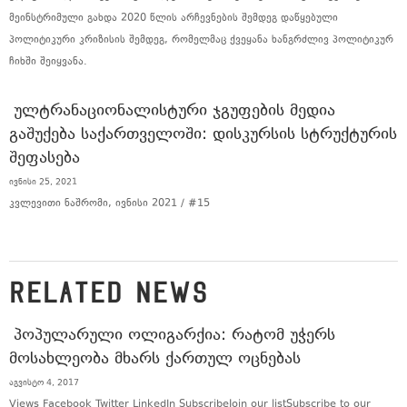
მეინსტრიმული გახდა 2020 წლის არჩევნების შემდეგ დაწყებული
პოლიტიკური კრიზისის შემდეგ, რომელმაც ქვეყანა ხანგრძლივ პოლიტიკურ
ჩიხში შეიყვანა.
ᲣᲚᲢᲠᲐᲜᲐᲪᲘᲝᲜᲐᲚᲘᲡᲢᲣᲠᲘ ᲯᲒᲣᲤᲔᲑᲘᲡ ᲛᲔᲓᲘᲐ
ᲒᲐᲨᲣᲥᲔᲑᲐ ᲡᲐᲥᲐᲠᲗᲕᲔᲚᲝᲨᲘ: ᲓᲘᲡᲙᲣᲠᲡᲘᲡ ᲡᲢᲠᲣᲥᲢᲣᲠᲘᲡ
ᲨᲔᲤᲐᲡᲔᲑᲐ
ივნისი 25, 2021
კვლევითი ნაშრომი, ივნისი 2021 / #15
RELATED NEWS
ᲞᲝᲞᲣᲚᲐᲠᲣᲚᲘ ᲝᲚᲘᲒᲐᲠᲥᲘᲐ: ᲠᲐᲢᲝᲛ ᲣᲭᲔᲠᲡ
ᲛᲝᲡᲐᲮᲚᲔᲝᲑᲐ ᲛᲮᲐᲠᲡ ᲥᲐᲠᲗᲣᲚ ᲝᲪᲜᲔᲑᲐᲡ
აგვისტო 4, 2017
Views Facebook Twitter LinkedIn SubscribeJoin our listSubscribe to our