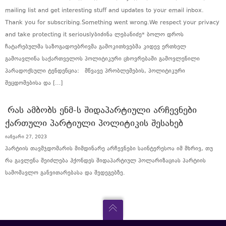
mailing list and get interesting stuff and updates to your email inbox.
Thank you for subscribing.Something went wrong.We respect your privacy
and take protecting it seriouslyბიძინა ლებანიძე* ბოლო დროს
ჩატარებულმა საზოგადოებრივმა გამოკითხვებმა კიდევ ერთხელ
გამოავლინა საქართველოს პოლიტიკური ცხოვრებაში გამოვლენილი
პარადოქსული ტენდენცია: მწვავე პრობლემების, პოლიტიკური
შეცდომებისა და […]
ᲠᲐᲡ ᲐᲛᲑᲝᲑᲡ ᲔᲜᲛ-Ს ᲨᲘᲓᲐᲞᲐᲠᲢᲘᲣᲚᲘ ᲐᲠᲩᲔᲕᲜᲔᲑᲘ
ᲥᲐᲠᲗᲣᲚᲘ ᲞᲐᲠᲢᲘᲣᲚᲘ ᲞᲝᲚᲘᲢᲘᲙᲘᲡ ᲨᲔᲡᲐᲮᲔᲑ
იანვარი 27, 2023
პარტიის თავმჯდომარის მიმდინარე არჩევნები საინტერესოა იმ მხრივ, თუ
რა გავლენა შეიძლება ჰქონდეს შიდაპარტიულ პოლარიზაციას პარტიის
სამომავლო განვითარებასა და შედეგებზე.