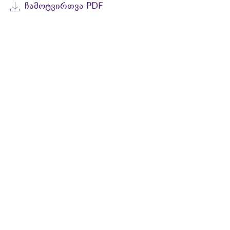
ᲩᲐᲛᲝᲢᲕᲘᲠᲗᲕᲐ PDF