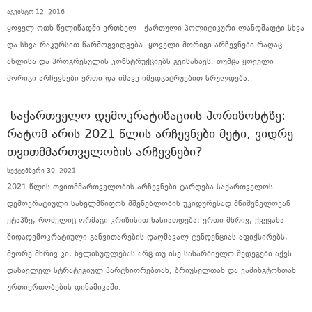
აგვისტო 12, 2016
ყოველ ოთხ წელიწადში ერთხელ ქართული პოლიტიკური ლანდშაფტი სხვა
და სხვა რაკურსით წარმოგვიდგება. ყოველი მორიგი არჩევნები რაღაც
ახლისა და პროგრესულის კონსტრუქციებს გვისახავს, თუმცა ყოველი
მორიგი არჩევნები ერთი და იმავე იმედგაცრუებით სრულდება.
ᲡᲐᲥᲐᲠᲗᲕᲔᲚᲝ ᲓᲔᲛᲝᲙᲠᲐᲢᲘᲖᲐᲪᲘᲘᲡ ᲰᲝᲠᲘᲖᲝᲜᲢᲖᲔ:
ᲠᲐᲢᲝᲛ ᲐᲠᲘᲡ 2021 ᲬᲚᲘᲡ ᲐᲠᲩᲔᲕᲜᲔᲑᲘ ᲛᲔᲢᲘ, ᲕᲘᲓᲠᲔ
ᲗᲕᲘᲗᲛᲛᲐᲠᲗᲕᲔᲚᲝᲑᲘᲡ ᲐᲠᲩᲔᲕᲜᲔᲑᲘ?
სექტემბერი 30, 2021
2021 წლის თვითმმართველობის არჩევნები ტარდება საქართველოს
დემოკრატიული სახელმწიფოს მშენებლობის უკიდურესად მნიშვნელოვან
ეტაპზე, რომელიც ორმაგი კრიზისით ხასიათდება: ერთი მხრივ, ქვეყანა
შიდადემოკრატიული განვითარების დაღმავალ ტენდენციას აფიქსირებს,
მეორე მხრივ კი, ხელისუფლებას არც თუ ისე სახარბიელო შედეგები აქვს
დასავლელ სტრატეგიულ პარტნიორებთან, ბრიუსელთან და ვაშინგტონთან
ურთიერთობების დინამიკაში.