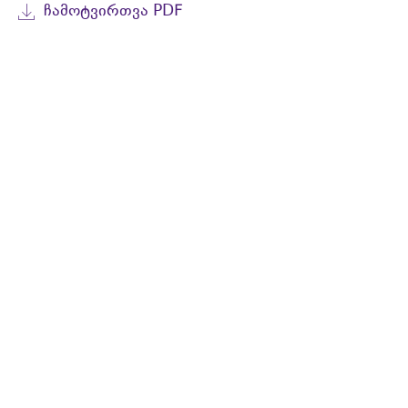
ᲩᲐᲛᲝᲢᲕᲘᲠᲗᲕᲐ PDF