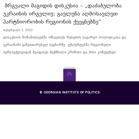
ᲛᲠᲒᲕᲐᲚᲘ ᲛᲐᲒᲘᲓᲘᲡ ᲓᲘᲡᲙᲣᲡᲘᲐ – „ᲓᲐᲫᲐᲑᲣᲚᲝᲑᲐ
ᲣᲙᲠᲐᲘᲜᲘᲡ ᲘᲠᲒᲕᲚᲘᲕ: ᲒᲐᲕᲚᲔᲜᲐ ᲐᲦᲛᲝᲡᲐᲕᲚᲔᲗ
ᲞᲐᲠᲢᲜᲘᲝᲠᲝᲑᲘᲡ ᲠᲔᲒᲘᲝᲜᲘᲡ ᲥᲕᲔᲧᲜᲔᲑᲖᲔ“
თებერვალი 1, 2022
დისკუსიის მონაწილეებმა იმსჯელეს რუსეთის საგარეო პოლიტიკასა და
უკრაინაში განვითარებულ სცენარზე. ექსპერტებმა რეგიონული
პერსპექტივიდან შეაფასეს შექმნილი კრიზისი და მისი კონტექსტი.
© GEORGIAN INSTITUTE OF POLITICS