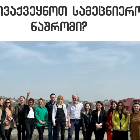
ოვაქვეყნოთ სამეცნიერ
ნაშრომი?