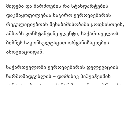
მიღება და წარმოების რა სტანდარტების
დაკმაყოფილებაა საჭირო ევროკავშირის
რეგულაციებთან შესაბამისობაში ყოფნისთვის,“
ამბობს კონსტანტინე ჟღენტი, საქართველოს
ბიზნეს საკონსულტაციო ორგანიზაციების
ასოციაციიდან.
საქართველოში ევროკავშირის დელეგაციის
წარმომადგენლის – დომინიკ პაპენჰეიმის
განცხადებით: „დღეს წარმოდგენილი პროექტი
EU4Business ინციატივის ერთ-ერთი პროექტია,
რომელიც ქართულ მცირე და საშუალო
საწარმოებს ხელს უწყობს დაფინანსების
წყაროების მოძიებაშიგაიღრმაონ ბიზნესის
გამოცდილება და წვდომა ქონდეთ ახალ