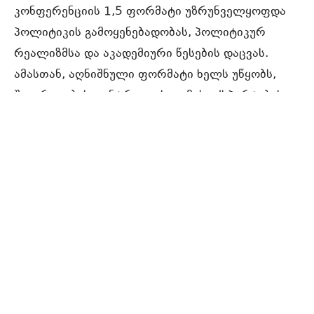
კონფერენციის 1,5 ფორმატი უზრუნველყოფდა
პოლიტიკის გამოყენებადობას, პოლიტიკურ
რეალიზმსა და აკადემიური წესების დაცვას.
ამასთან, აღნიშნული ფორმატი ხელს უწყობს,
შეიარაღების კონტროლის თემის ექსპერტებისა
და ევროატლანტიკური სივრცის პოლიტიკისა და
უსაფრთხოების სფეროების წარმომადგენელთა
დაკავშირებას, რაც თავის მხრივ ემსახურება
თემის ფართო განხილვას ევროპის
უშიშროებისთვის თანამედროვე სამხედრო
რისკების გათვალისწინებით.
საერთაშორისო კონფერენცია მიზნად ისახავდა,
ჩვეულებრივი შეიარაღების კონტროლის
ამჟამინდელ მდგომარეობასა და სამომავლო