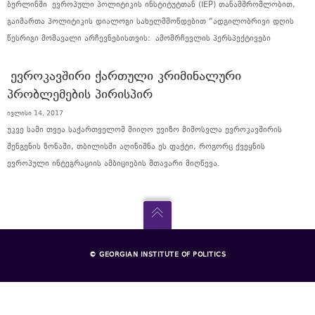
ბერლინში ევროპული პოლიტიკის ინსტიტუტთან (IEP) თანამშრომლობით,
გაიმართა პოლიტიკის დიალოგი სახელმმოწდებით “ადგილობრივი დღის
წესრიგი მომავალი არჩევნებისთვის: ამომრჩევლის პერსპექტივები
ᲔᲕᲠᲝᲙᲐᲕᲨᲘᲠᲘ ᲥᲐᲠᲗᲣᲚᲘ ᲙᲠᲘᲛᲘᲜᲐᲚᲣᲠᲘ
ᲞᲠᲝᲑᲚᲔᲛᲔᲑᲘᲡ ᲞᲘᲠᲘᲡᲞᲘᲠ
ივლისი 14, 2017
უკვე სამი თვეა საქართველომ მიიღო უვიზო მიმოსვლა ევროკავშირის
შენგენის ზონაში, თბილისში აღინიშნა ეს ფაქტი, როგორც ქვეყნის
ევროპული ინტეგრაციის ამბიციების მთავარი მიღწევა.
© GEORGIAN INSTITUTE OF POLITICS