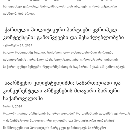
სხვადასხვა ევროპულ სახელმწიფოში თან ახლავს ევროსკეპტიკური
განწყობების ზრდა.
ᲥᲐᲠᲗᲣᲚᲘ ᲞᲝᲚᲘᲢᲘᲙᲣᲠᲘ ᲞᲐᲠᲢᲘᲔᲑᲘ ᲔᲕᲠᲝᲞᲣᲚ
ᲙᲝᲜᲢᲔᲥᲡᲢᲨᲘ: ᲒᲐᲛᲝᲬᲕᲔᲕᲔᲑᲘ ᲓᲐ ᲨᲔᲡᲐᲫᲚᲔᲑᲚᲝᲑᲔᲑᲘ
ოქტომბერი 23, 2023
ბოლო რამდენიმე წელია, საქართველო თანდათანობით შორდება
განვითარების ევროპულ გზას. ხელისუფლება ევროინტეგრაციისთვის
საჭირო ფუნდამენტური რეფორმებისთვის საკმარის ნებას არ გამოხატავს
ᲡᲐᲐᲠᲩᲔᲕᲜᲝ ᲙᲚᲘᲔᲜᲢᲔᲚᲘᲖᲛᲘ: ᲡᲐᲛᲐᲠᲗᲚᲘᲐᲜᲘ ᲓᲐ
ᲙᲝᲜᲙᲣᲠᲔᲜᲢᲣᲚᲘ ᲐᲠᲩᲔᲕᲜᲔᲑᲘᲡ ᲛᲗᲐᲕᲐᲠᲘ ᲑᲐᲠᲘᲔᲠᲘ
ᲡᲐᲥᲐᲠᲗᲕᲔᲚᲝᲨᲘ
მაისი 1, 2024
როგორ იგებენ არჩევნებს საქართველოში? რა თამაშობს გადამწყვეტ როლს
– ქარიზმატული პოლიტიკური ლიდერი თუ პოლიტიკური დებატები?
წარმოდგენილი პოლიტიკის ნარკვევი განიხილავს საარჩევნო