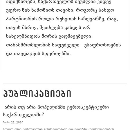
აფიქსირებს, საქართველოს შეუძლია კიდევ
უფრო წინ წამოწიოს თავისი, როგორც სანდო
პარტნიორის როლი რუსეთის საზღვარზე, რაც,
თავის მხრივ, შეიძლება გახდეს ორ
სახელმწიფოს შორის გაღმავებული
თანამშრომლობის საფუძველი უსაფრთხოების
და თავდაცვის სფეროებში.
ᲞᲣᲑᲚᲘᲙᲐᲪᲘᲔᲑᲘ
ᲐᲠᲘᲡ ᲗᲣ ᲐᲠᲐ ᲞᲝᲞᲣᲚᲘᲖᲛᲘ ᲔᲕᲠᲝᲡᲙᲔᲞᲢᲘᲙᲣᲠᲘ
ᲡᲐᲥᲐᲠᲗᲕᲔᲚᲝᲨᲘ?
მაისი 22, 2020
ბოლო ორი ათწლეულის განმავლობაში პოპულიზმის მომძლავრებას