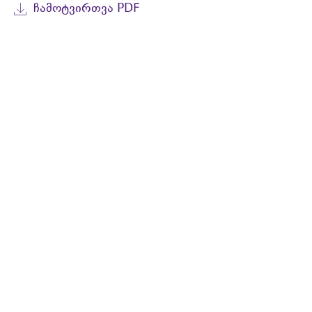
ᲩᲐᲛᲝᲢᲕᲘᲠᲗᲕᲐ PDF