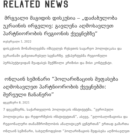
RELATED NEWS
ᲛᲠᲒᲕᲐᲚᲘ ᲛᲐᲒᲘᲓᲘᲡ ᲓᲘᲡᲙᲣᲡᲘᲐ – „ᲓᲐᲫᲐᲑᲣᲚᲝᲑᲐ
ᲣᲙᲠᲐᲘᲜᲘᲡ ᲘᲠᲒᲕᲚᲘᲕ: ᲒᲐᲕᲚᲔᲜᲐ ᲐᲦᲛᲝᲡᲐᲕᲚᲔᲗ
ᲞᲐᲠᲢᲜᲘᲝᲠᲝᲑᲘᲡ ᲠᲔᲒᲘᲝᲜᲘᲡ ᲥᲕᲔᲧᲜᲔᲑᲖᲔ“
თებერვალი 1, 2022
დისკუსიის მონაწილეებმა იმსჯელეს რუსეთის საგარეო პოლიტიკასა და
უკრაინაში განვითარებულ სცენარზე. ექსპერტებმა რეგიონული
პერსპექტივიდან შეაფასეს შექმნილი კრიზისი და მისი კონტექსტი.
ᲝᲜᲚᲐᲘᲜ ᲡᲔᲛᲘᲜᲐᲠᲘ “ᲞᲝᲚᲐᲠᲘᲖᲐᲪᲘᲘᲡ ᲨᲔᲤᲐᲡᲔᲑᲐ
ᲐᲦᲛᲝᲡᲐᲕᲚᲔᲗ ᲞᲐᲠᲢᲜᲘᲝᲠᲝᲑᲘᲡ ᲥᲕᲔᲧᲜᲔᲑᲨᲘ:
ᲨᲔᲠᲔᲣᲚᲘ ᲩᲐᲜᲐᲬᲔᲠᲘ”
დეკემბერი 8, 2021
7 დეკემბერს, საქართველოს პოლიტიკის ინსტიტუტმა, “ევროპული
პოლიტიკისა და რეფორმების ინსტიტუტთან”, ასევე, “გლობალიზაციისა და
რეგიონალური თანამშრომლობის ანალიტიკურ ცენტრთან” ერთად გამართა
ონლაინ სემინარი, სახელწოდებით “პოლარიზაციის შეფასება აღმოსავლეთ