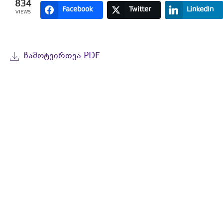
834
Facebook
Twitter
LinkedIn
VIEWS
ᲩᲐᲛᲝᲢᲕᲘᲠᲗᲕᲐ PDF