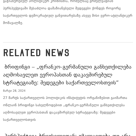
გაჭიანურებულ პოლიტიკურ კრიზისშია, რომელსაც გრძელვადიან
პერსპექტივაში შესაძლოა დამაზიანებელი შედეგები ქონდეს როგორც
საქართველოს დემოკრატიულ განვითარებაზე ასევე მისი ევრო-ატლანტიკურ
მომავალზე.
RELATED NEWS
ᲑᲠᲘᲤᲘᲜᲒᲘ – „ᲤᲠᲐᲜᲙᲝ-ᲒᲔᲠᲛᲐᲜᲣᲚᲘ ᲒᲐᲜᲮᲔᲗᲥᲘᲚᲔᲑᲐ
ᲐᲦᲛᲝᲡᲐᲕᲚᲔᲗ ᲔᲕᲠᲝᲞᲐᲡᲗᲐᲜ ᲓᲐᲙᲐᲕᲨᲘᲠᲔᲑᲣᲚ
ᲡᲢᲠᲐᲢᲔᲒᲘᲐᲖᲔ: ᲨᲔᲓᲔᲒᲔᲑᲘ ᲡᲐᲥᲐᲠᲗᲕᲔᲚᲝᲡᲗᲕᲘᲡ“
მარტი 28, 2024
27 მარტს საქართველოს პოლიტიკის ინსტიტუტის ორგანიზებით გაიმართა
ონლაინ ბრიფინგი სახელწოდებით „ფრანკო-გერმანული განხეთქილება
აღმოსავლეთ ევროპასთან დაკავშირებულ სტრატეგიაზე: შედეგები
საქართველოსთვის