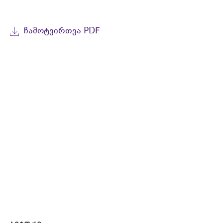
ᲩᲐᲛᲝᲢᲕᲘᲠᲗᲕᲐ PDF