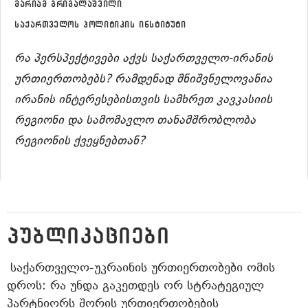
მარიამ გრიგალაშვილი
საქართველოს პოლიტიკის ინსტიტუტი
რა პერსპექტივები აქვს საქართველო-ირანის
ურთიერთობებს? რამდენად მნიშვნელოვანია
ირანის ინტერესებისთვის სამხრეთ კავკასიის
რეგიონი და სამომავლო თანამშრობლობა
რეგიონის ქვეყნებთან?
ᲞᲣᲑᲚᲘᲙᲐᲪᲘᲔᲑᲘ
ᲡᲐᲥᲐᲠᲗᲕᲔᲚᲝ-ᲣᲙᲠᲐᲘᲜᲘᲡ ᲣᲠᲗᲘᲔᲠᲗᲝᲑᲔᲑᲘ ᲝᲛᲘᲡ
ᲓᲠᲝᲡ: ᲠᲐ ᲣᲜᲓᲐ ᲒᲐᲙᲔᲗᲓᲔᲡ ᲝᲠ ᲡᲢᲠᲐᲢᲔᲒᲘᲣᲚ
ᲞᲐᲠᲢᲜᲘᲝᲠᲡ ᲨᲝᲠᲘᲡ ᲣᲠᲗᲘᲔᲠᲗᲝᲑᲔᲑᲘᲡ