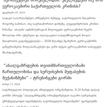
ᲞᲔᲠᲡᲞᲔᲥᲢᲘᲕᲐ ᲑᲠᲘᲣᲡᲔᲚᲘᲓᲐᲜ: ᲣᲛᲙᲚᲐᲕᲓᲔᲑᲐ ᲗᲣ ᲐᲠᲐ
ᲔᲕᲠᲝᲙᲐᲕᲨᲘᲠᲘ ᲡᲐᲥᲐᲠᲗᲕᲔᲚᲝᲡ ᲙᲠᲘᲖᲘᲡᲡ?
დეკემბერი 25, 2024
სადავო საპარლამენტო არჩევნების შემდეგ, საქართველოს მთავრობა
როგორც საშინაო, ისე საერთაშორისო დონეზე, ლეგიტიმურობის კრიზის
წინაშეა. ახალმა ადმინისტრაციამ მილოცვები ევროკავშირის წევრი
მხოლოდ ორი (უნგრეთი და სლოვაკეთი) სახელმწიფოსგან მიიღო.
მთავრობის გადაწყვეტილება – 2028 წლამდე შეაჩეროს ევროკავშირში
გაწევრიანების მოლაპარაკებები და უარი თქვას ევროკავშირის საბიუჯეტო
მხარდაჭერაზე
“ᲐᲮᲐᲚᲒᲐᲖᲠᲓᲔᲑᲘᲡ ᲗᲕᲘᲗᲛᲛᲐᲠᲗᲕᲔᲚᲝᲑᲐᲨᲘ
ᲩᲐᲠᲗᲣᲚᲝᲑᲘᲡᲐ ᲓᲐ ᲡᲔᲠᲕᲘᲡᲔᲑᲘᲡ ᲨᲔᲤᲐᲡᲔᲑᲘᲡ
ᲛᲔᲥᲐᲜᲘᲖᲛᲔᲑᲘ” – ᲢᲠᲔᲜᲘᲜᲒᲔᲑᲘ ᲒᲝᲠᲨᲘ
მარტი 11, 2024
საქართველოს პოლიტიკის ინსტიტუტის ორგანიზებით, 9-10 მარტს ქალაქ
გორში პროექტ “ახალგაზრდებზე ორიენტირებული საჯარო სერვისების
უზრუნველყოფის ხელშეწყობა საქართველოს რეგიონებში” ფარგლებში