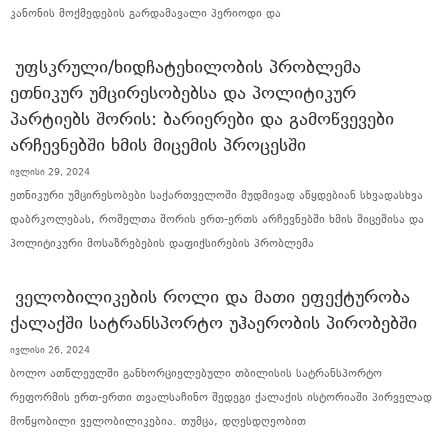
კანონის მოქმედების გარდამავალი პერიოდი და
ᲣᲤᲡᲙᲠᲣᲚᲘ/ᲮᲘᲓᲩᲐᲢᲔᲮᲘᲚᲝᲑᲘᲡ ᲞᲠᲝᲑᲚᲔᲛᲐ
ᲔᲗᲜᲘᲙᲣᲠ ᲣᲛᲪᲘᲠᲔᲡᲝᲑᲔᲑᲡᲐ ᲓᲐ ᲞᲝᲚᲘᲢᲘᲙᲣᲠ
ᲞᲐᲠᲢᲘᲔᲑᲡ ᲨᲝᲠᲘᲡ: ᲑᲐᲠᲘᲔᲠᲔᲑᲘ ᲓᲐ ᲒᲐᲛᲝᲬᲕᲔᲕᲔᲑᲘ
ᲐᲠᲩᲔᲕᲜᲔᲑᲨᲘ ᲮᲛᲘᲡ ᲛᲘᲪᲔᲛᲘᲡ ᲞᲠᲝᲪᲔᲡᲨᲘ
ივლისი 29, 2024
ეთნიკური უმცირესობები საქართველოში მუდმივად აწყდებიან სხვადასხვა
დაბრკოლებას, რომელთა შორის ერთ-ერთს არჩევნებში ხმის მიცემისა და
პოლიტიკური მოსაზრებების დაფიქსირების პრობლემა
ᲕᲔᲚᲝᲑᲘᲚᲘᲙᲔᲑᲘᲡ ᲠᲝᲚᲘ ᲓᲐ ᲛᲐᲗᲘ ᲔᲤᲔᲥᲢᲣᲠᲝᲑᲐ
ᲥᲐᲚᲐᲥᲨᲘ ᲡᲐᲢᲠᲐᲜᲡᲞᲝᲠᲢᲝ ᲣᲰᲐᲔᲠᲝᲑᲘᲡ ᲞᲘᲠᲝᲑᲔᲑᲨᲘ
ივლისი 26, 2024
ბოლო ათწლეულში განხორციელებული თბილისის სატრანსპორტო
რეფორმის ერთ-ერთი თვალსაჩინო შედეგი ქალაქის ისტორიაში პირველად
მოწყობილი ველობილიკებია. თუმცა, დღესდღეობით