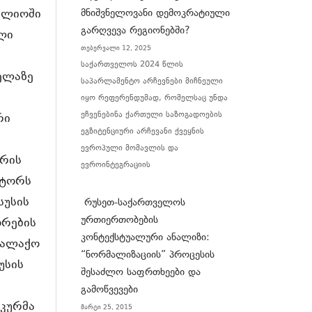
ოფლიოში
მნიშვნელოვანი დემოკრატიული
გარღვევა რეგიონებში?
ლი
თებერვალი 12, 2025
საქართველოს 2024 წლის
ელაზე
საპარლამენტო არჩევნები მიჩნეული
ს
იყო რეფერენდუმად, რომელსაც უნდა
ეჩვენებინა ქართული საზოგადოების
რი
ეგზიტენციური არჩევანი ქვეყნის
ევროპული მომავლის და
ერის
ევროინტეგრაციის
ქტორს
სუსის
რუსეთ-საქართველოს
ურთიერთობების
ორების
კონტექსტუალური ანალიზი:
ქალაქო
“ნორმალიზაციის” პროცესის
უსის
შესაძლო საფრთხეები და
გამოწვევები
კურმა
მარტი 25, 2015