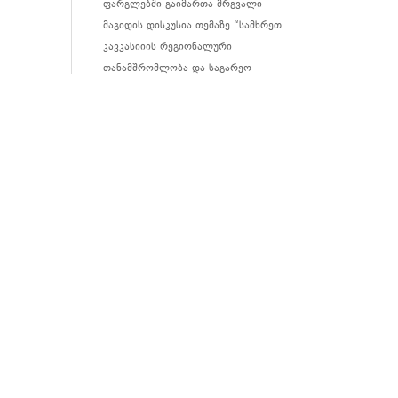
ფარგლებში გაიმართა მრგვალი
მაგიდის დისკუსია თემაზე “სამხრეთ
კავკასიიის რეგიონალური
თანამშრომლობა და საგარეო
პოლიტიკური გამოწვევები
საქართველოს ევროკავშირის
წევრობის კანდიდატის სტატუსის
სცენარები: კარგი, ცუდი და
უარესი
ივნისი 17, 2022
2022 წლის თებერვალში რუსეთის
უკრაინაში სრულმასშტაბიანი შეჭრის
შემდეგ, ევროკავშირის აღმოსავლეთ
სამეზობლო სამუდამოდ შეიცვალა.
ახალგაზრდა პოლიტიკოსებმა
და სამოქალაქო აქტივისტებმა