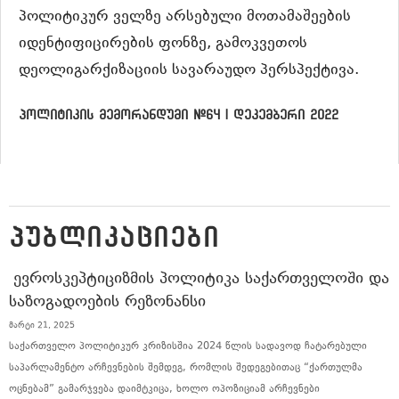
პოლიტიკურ ველზე არსებული მოთამაშეების
იდენტიფიცირების ფონზე, გამოკვეთოს
დეოლიგარქიზაციის სავარაუდო პერსპექტივა.
პოლიტიკის მემორანდუმი #64 | დეკემბერი 2022
ᲞᲣᲑᲚᲘᲙᲐᲪᲘᲔᲑᲘ
ᲔᲕᲠᲝᲡᲙᲔᲞᲢᲘᲪᲘᲖᲛᲘᲡ ᲞᲝᲚᲘᲢᲘᲙᲐ ᲡᲐᲥᲐᲠᲗᲕᲔᲚᲝᲨᲘ ᲓᲐ
ᲡᲐᲖᲝᲒᲐᲓᲝᲔᲑᲘᲡ ᲠᲔᲖᲝᲜᲐᲜᲡᲘ
მარტი 21, 2025
საქართველო პოლიტიკურ კრიზისშია 2024 წლის სადავოდ ჩატარებული
საპარლამენტო არჩევნების შემდეგ, რომლის შედეგებითაც “ქართულმა
ოცნებამ” გამარჯვება დაიმტკიცა, ხოლო ოპოზიციამ არჩევნები