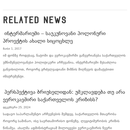
RELATED NEWS
ᲘᲜᲢᲔᲠᲛᲐᲠᲘᲣᲛᲘ – ᲡᲐᲣᲙᲣᲜᲝᲕᲐᲜᲘ ᲞᲝᲚᲝᲜᲣᲠᲘ
ᲞᲠᲝᲔᲥᲢᲘᲡ ᲐᲮᲐᲚᲘ ᲡᲘᲪᲝᲪᲮᲚᲔ
მაისი 1, 2017
იმ ფონზე როდესაც, ნატოში და ევროკავშირში გაწევრიანება საქართველოს
უმნიშვნელოვანესი პოლიტიკური არჩევანია, ინტერმარიუმი შესაძლოა
განვიხილოთ, როგორც გრძელვადიანი მიზნის მიღწევის დამატებითი
ინსტრუმენტი.
ᲞᲔᲠᲡᲞᲔᲥᲢᲘᲕᲐ ᲑᲠᲘᲣᲡᲔᲚᲘᲓᲐᲜ: ᲣᲛᲙᲚᲐᲕᲓᲔᲑᲐ ᲗᲣ ᲐᲠᲐ
ᲔᲕᲠᲝᲙᲐᲕᲨᲘᲠᲘ ᲡᲐᲥᲐᲠᲗᲕᲔᲚᲝᲡ ᲙᲠᲘᲖᲘᲡᲡ?
დეკემბერი 25, 2024
სადავო საპარლამენტო არჩევნების შემდეგ, საქართველოს მთავრობა
როგორც საშინაო, ისე საერთაშორისო დონეზე, ლეგიტიმურობის კრიზის
წინაშეა. ახალმა ადმინისტრაციამ მილოცვები ევროკავშირის წევრი