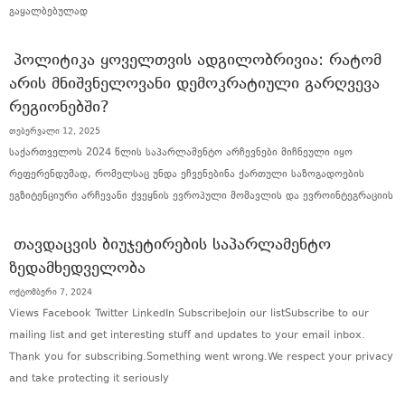
გაყალბებულად
ᲞᲝᲚᲘᲢᲘᲙᲐ ᲧᲝᲕᲔᲚᲗᲕᲘᲡ ᲐᲓᲒᲘᲚᲝᲑᲠᲘᲕᲘᲐ: ᲠᲐᲢᲝᲛ
ᲐᲠᲘᲡ ᲛᲜᲘᲨᲕᲜᲔᲚᲝᲕᲐᲜᲘ ᲓᲔᲛᲝᲙᲠᲐᲢᲘᲣᲚᲘ ᲒᲐᲠᲦᲕᲔᲕᲐ
ᲠᲔᲒᲘᲝᲜᲔᲑᲨᲘ?
თებერვალი 12, 2025
საქართველოს 2024 წლის საპარლამენტო არჩევნები მიჩნეული იყო
რეფერენდუმად, რომელსაც უნდა ეჩვენებინა ქართული საზოგადოების
ეგზიტენციური არჩევანი ქვეყნის ევროპული მომავლის და ევროინტეგრაციის
ᲗᲐᲕᲓᲐᲪᲕᲘᲡ ᲑᲘᲣᲯᲔᲢᲘᲠᲔᲑᲘᲡ ᲡᲐᲞᲐᲠᲚᲐᲛᲔᲜᲢᲝ
ᲖᲔᲓᲐᲛᲮᲔᲓᲕᲔᲚᲝᲑᲐ
ოქტომბერი 7, 2024
Views Facebook Twitter LinkedIn SubscribeJoin our listSubscribe to our
mailing list and get interesting stuff and updates to your email inbox.
Thank you for subscribing.Something went wrong.We respect your privacy
and take protecting it seriously