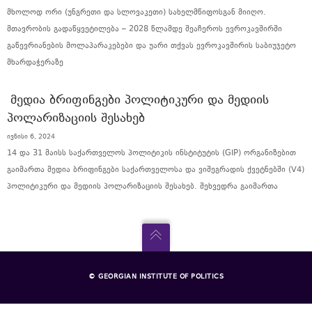
მხოლოდ ორი (უნგრეთი და სლოვაკეთი) სახელმწიფოსგან მიიღო.
მთავრობის გადაწყვეტილება – 2028 წლამდე შეაჩეროს ევროკავშირში
გაწევრიანების მოლაპარაკებები და უარი თქვას ევროკავშირის საბიუჯეტო
მხარდაჭერაზე
ᲛᲔᲓᲘᲐ ᲑᲠᲘᲤᲘᲜᲒᲔᲑᲘ ᲞᲝᲚᲘᲢᲘᲙᲣᲠᲘ ᲓᲐ ᲛᲔᲓᲘᲘᲡ
ᲞᲝᲚᲐᲠᲘᲖᲐᲪᲘᲘᲡ ᲨᲔᲡᲐᲮᲔᲑ
ივნისი 6, 2024
14 და 31 მაისს საქართველოს პოლიტიკის ინსტიტუტის (GIP) ორგანიზებით
გაიმართა მედია ბრიფინგები საქართველოსა და ვიშეგრადის ქვეტნებში (V4)
პოლიტიკური და მედიის პოლარიზაციის შესახებ. შეხვედრა გაიმართა
© GEORGIAN INSTITUTE OF POLITICS