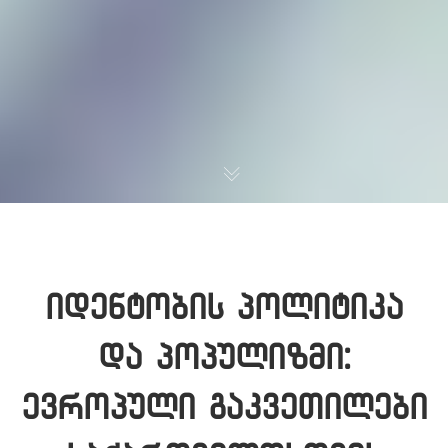
იდენტობის პოლიტიკა
და პოპულიზმი:
ევროპული გაკვეთილები