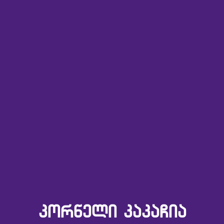
ᲙᲝᲠᲜᲔᲚᲘ ᲙᲐᲙᲐᲩᲘᲐ