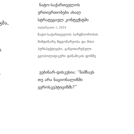
ნატო-საქართველოს
ურთიერთობები ახალ
.
სტრატეგიულ კონტექსტში
გმა,
თებერვალი 1, 2024
ნატო-საქართველოს პარტნიორობის
მიმდინარე მდგომარეობა და მისი
ს
პერსპექტივები, განვითარებული
გეოპოლიტიკური დინამიკის ფონზე
ვებინარ-დისკუსია: “ნიშნავს
ს
თუ არა ნაციონალიზმი
ევროსკეპტიციზმს?”
ივნისი 25, 2020
თველოს
Views Facebook Twitter LinkedIn
SubscribeJoin our listSubscribe to
our mailing list and get interesting
stuff and updates to your email
მლებიც
inbox. Thank you for