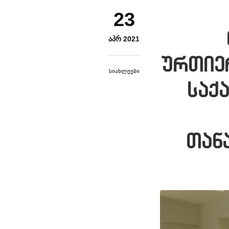
23
ᲐᲞᲠ 2021
ურთიე
Სიახლეები
საქ
თან