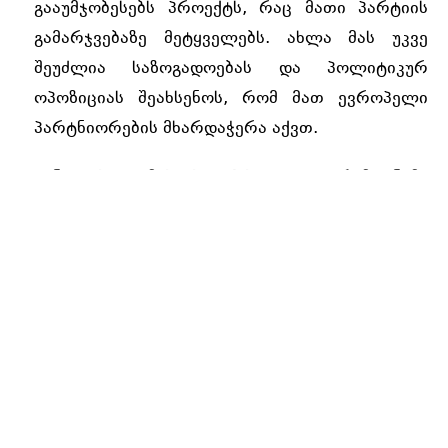
გააუმჯობესებს პროექტს, რაც მათი პარტიის
გამარჯვებაზე მეტყველებს. ახლა მას უკვე
შეუძლია საზოგადოებას და პოლიტიკურ
ოპოზიციას შეახსენოს, რომ მათ ევროპელი
პარტნიორების მხარდაჭერა აქვთ.
ვენეციის კომისიას აქვს კიდევ რამდენიმე
დამატებითი შენიშვნა
. პრეს რელიზის
სათაურში ყველაფერი ნათქვამია:
“საქართველო: კონსტიტუციაში შეტანილი
ცვლილებებით ქვეყანა სწორ გზას ადგას,
მაგრამ პოლიტიკური პლურალიზმის
უზრუნველსაყოფად საჭირო ცვლილებები.”
ვენეციის კომისიას კვლავ სურს ცვლილებები
შეიტანოს საპარლამენტო არჩევნების