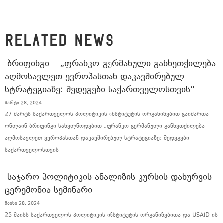
RELATED NEWS
ᲑᲠᲘᲤᲘᲜᲒᲘ – „ᲤᲠᲐᲜᲙᲝ-ᲒᲔᲠᲛᲐᲜᲣᲚᲘ ᲒᲐᲜᲮᲔᲗᲥᲘᲚᲔᲑᲐ
ᲐᲦᲛᲝᲡᲐᲕᲚᲔᲗ ᲔᲕᲠᲝᲞᲐᲡᲗᲐᲜ ᲓᲐᲙᲐᲕᲨᲘᲠᲔᲑᲣᲚ
ᲡᲢᲠᲐᲢᲔᲒᲘᲐᲖᲔ: ᲨᲔᲓᲔᲒᲔᲑᲘ ᲡᲐᲥᲐᲠᲗᲕᲔᲚᲝᲡᲗᲕᲘᲡ“
მარტი 28, 2024
27 მარტს საქართველოს პოლიტიკის ინსტიტუტის ორგანიზებით გაიმართა
ონლაინ ბრიფინგი სახელწოდებით „ფრანკო-გერმანული განხეთქილება
აღმოსავლეთ ევროპასთან დაკავშირებულ სტრატეგიაზე: შედეგები
საქართველოსთვის
ᲡᲐᲯᲐᲠᲝ ᲞᲝᲚᲘᲢᲘᲙᲘᲡ ᲐᲜᲐᲚᲘᲖᲘᲡ ᲙᲣᲠᲡᲘᲡ ᲓᲐᲮᲣᲠᲕᲘᲡ
ᲪᲔᲠᲔᲛᲝᲜᲘᲐ ᲡᲔᲛᲘᲜᲐᲠᲘ
მაისი 28, 2024
25 მაისს საქართველოს პოლიტიკის ინსტიტუტის ორგანიზებითა და USAID-ის