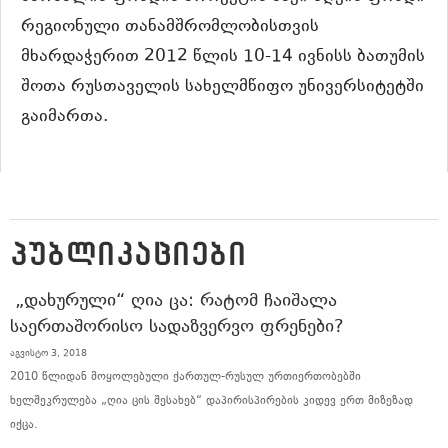
რეგიონული თანამშრომლობისთვის
მხარდაჭერით 2012 წლის 10-14 ივნისს ბათუმის
შოთა რუსთაველის სახელმწიფო უნივერსიტეტში
გაიმართა.
ᲞᲣᲑᲚᲘᲙᲐᲪᲘᲔᲑᲘ
„ᲓᲐᲮᲣᲠᲣᲚᲘ“ ᲦᲘᲐ ᲪᲐ: ᲠᲐᲢᲝᲛ ᲩᲐᲘᲨᲐᲚᲐ
ᲡᲐᲔᲠᲗᲐᲨᲝᲠᲘᲡᲝ ᲡᲐᲓᲐᲖᲕᲔᲠᲕᲝ ᲤᲠᲔᲜᲔᲑᲘ?
აგვისტო 3, 2018
2010 წლიდან მოყოლებული ქართულ-რუსულ ურთიერთობებში
ხელშეკრულება „ღია ცის შესახებ“ დაპირისპირების კიდევ ერთ მიზეზად
იქცა.