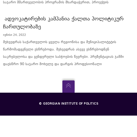
საჯარო მმართველობის პროგრამის მხარდაჭერით, პროექტის
ᲐᲓᲕᲝᲙᲐᲢᲘᲠᲔᲑᲘᲡ ᲙᲐᲛᲞᲐᲜᲘᲐ ᲥᲐᲚᲗᲐ ᲞᲝᲚᲘᲢᲘᲙᲣᲠ
ᲩᲐᲠᲗᲣᲚᲝᲑᲐᲖᲔ
ივნისი 24, 2022
შეხვედრას საქართველოს ყველა რეგიონისა და მუნიციპალიტეტის
წარმომადგენელი ესწრებოდა. შეხვედრას ასევე ესწრებოდნენ
საკრებულოსა და გენდერული საბჭოების წევრები. პრეზენტაციას ჯამში
დაესწრო 90 საჯარო მოხელე და დარგის პროფესიონალი
© GEORGIAN INSTITUTE OF POLITICS