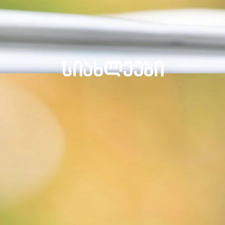
ᲡᲘᲐᲮᲚᲔᲔᲑᲘ